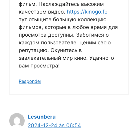
фильм. Наслаждайтесь высоким
качеством видео.
https://kinogo.fo
–
тут отыщите большую коллекцию
фильмов, которые в любое время для
просмотра доступны. Заботимся о
каждом пользователе, ценим свою
репутацию. Окунитесь в
завлекательный мир кино. Удачного
вам просмотра!
Responder
Lesunberu
2024-12-24 às 06:54