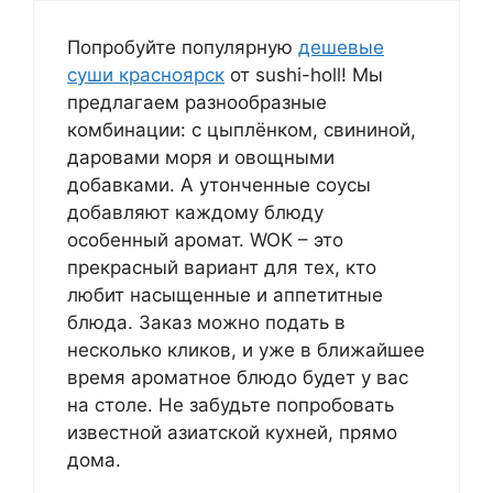
Попробуйте популярную
дешевые
суши красноярск
от sushi-holl! Мы
предлагаем разнообразные
комбинации: с цыплёнком, свининой,
даровами моря и овощными
добавками. А утонченные соусы
добавляют каждому блюду
особенный аромат. WOK – это
прекрасный вариант для тех, кто
любит насыщенные и аппетитные
блюда. Заказ можно подать в
несколько кликов, и уже в ближайшее
время ароматное блюдо будет у вас
на столе. Не забудьте попробовать
известной азиатской кухней, прямо
дома.