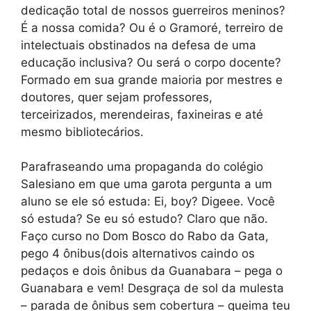
dedicação total de nossos guerreiros meninos?
É a nossa comida? Ou é o Gramoré, terreiro de
intelectuais obstinados na defesa de uma
educação inclusiva? Ou será o corpo docente?
Formado em sua grande maioria por mestres e
doutores, quer sejam professores,
terceirizados, merendeiras, faxineiras e até
mesmo bibliotecários.
Parafraseando uma propaganda do colégio
Salesiano em que uma garota pergunta a um
aluno se ele só estuda: Ei, boy? Digeee. Você
só estuda? Se eu só estudo? Claro que não.
Faço curso no Dom Bosco do Rabo da Gata,
pego 4 ônibus(dois alternativos caindo os
pedaços e dois ônibus da Guanabara – pega o
Guanabara e vem! Desgraça de sol da mulesta
– parada de ônibus sem cobertura – queima teu