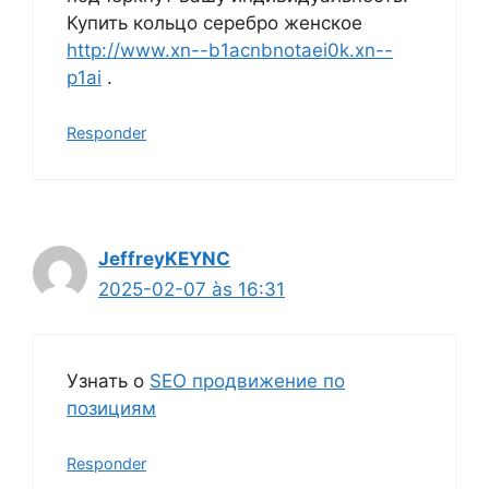
Купить кольцо серебро женское
http://www.xn--b1acnbnotaei0k.xn--
p1ai
.
Responder
JeffreyKEYNC
2025-02-07 às 16:31
Узнать о
SEO продвижение по
позициям
Responder