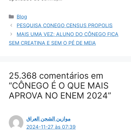
Categorias
Blog
PESQUISA CONEGO CENSUS PROPOLIS
MAIS UMA VEZ: ALUNO DO CÔNEGO FICA
SEM CREATINA E SEM O PÉ DE MEIA
25.368 comentários em
“CÔNEGO É O QUE MAIS
APROVA NO ENEM 2024”
موازين الشحن العراق
2024-11-27 às 07:39