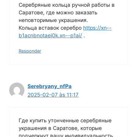
Серебряные кольца ручной работы в
Саратове, где можно заказать
неповторимые украшения.
Кольца вставок серебро
https://xn--
b1acnbnotaei0k.xn--p1ai/
.
Responder
Serebryany_nfPa
2025-02-07 às 11:17
Где купить утонченные серебряные
украшения в Саратове, которые
подчеркнут вашу индивидуальность.