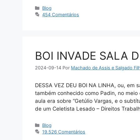
Categorias
Blog
454 Comentários
BOI INVADE SALA 
2024-09-14
Por
Machado de Assis e Salgado Fil
DESSA VEZ DEU BOI NA LINHA, ou, em sal
também conhecido como Padin, no meio do
aula era sobre “Getúlio Vargas, e o subtí
de um Celetista Lesado – Direitos Traba
Categorias
Blog
19.526 Comentários