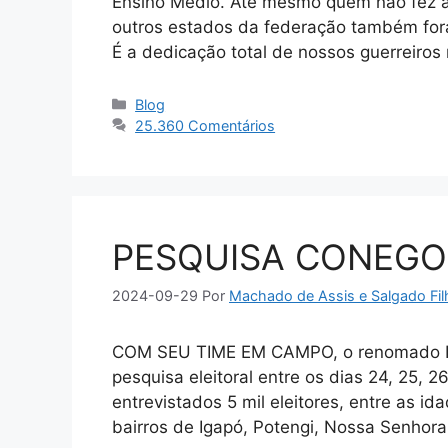
Ensino Médio. Até mesmo quem não fez a 
outros estados da federação também for
É a dedicação total de nossos guerreiro
Categorias
Blog
25.360 Comentários
PESQUISA CONEGO
2024-09-29
Por
Machado de Assis e Salgado Fil
COM SEU TIME EM CAMPO, o renomado Ins
pesquisa eleitoral entre os dias 24, 25, 
entrevistados 5 mil eleitores, entre as id
bairros de Igapó, Potengi, Nossa Senhor