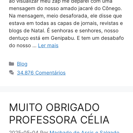
ao visualizar meu zap me deparei com uma
mensagem do nosso amado jacaré do Cônego.
Na mensagem, meio desaforada, ele disse que
estava em todas as capas de jornais, revistas e
blogs de Natal. É senhoras e senhores, nosso
dentuço está em Genipabu. E tem um desabafo
do nosso …
Ler mais
Categorias
Blog
34.876 Comentários
MUITO OBRIGADO
PROFESSORA CÉLIA
2025-05-04
Por
Machado de Assis e Salgado