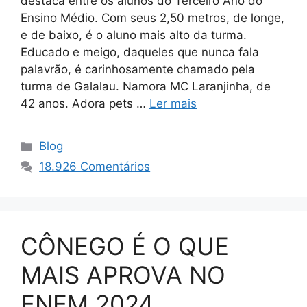
destaca entre os alunos do Terceiro Ano do
Ensino Médio. Com seus 2,50 metros, de longe,
e de baixo, é o aluno mais alto da turma.
Educado e meigo, daqueles que nunca fala
palavrão, é carinhosamente chamado pela
turma de Galalau. Namora MC Laranjinha, de
42 anos. Adora pets …
Ler mais
Categorias
Blog
18.926 Comentários
CÔNEGO É O QUE
MAIS APROVA NO
ENEM 2024