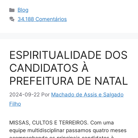
Categorias
Blog
34.188 Comentários
ESPIRITUALIDADE DOS
CANDIDATOS À
PREFEITURA DE NATAL
2024-09-22
Por
Machado de Assis e Salgado
Filho
MISSAS, CULTOS E TERREIROS. Com uma
equipe multidisciplinar passamos quatro meses
acompanhando os principais candidatos à