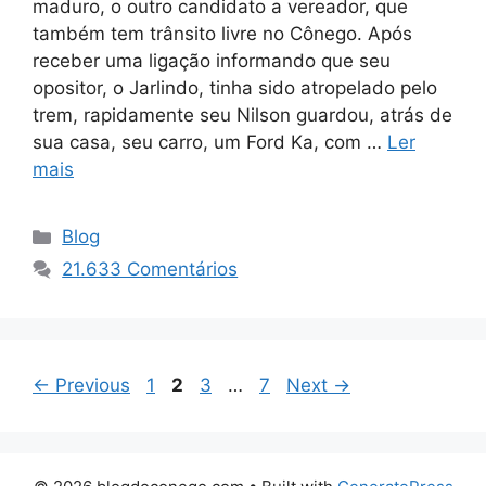
maduro, o outro candidato a vereador, que
também tem trânsito livre no Cônego. Após
receber uma ligação informando que seu
opositor, o Jarlindo, tinha sido atropelado pelo
trem, rapidamente seu Nilson guardou, atrás de
sua casa, seu carro, um Ford Ka, com …
Ler
mais
Categorias
Blog
21.633 Comentários
Page
Page
Page
Page
←
Previous
1
2
3
…
7
Next
→