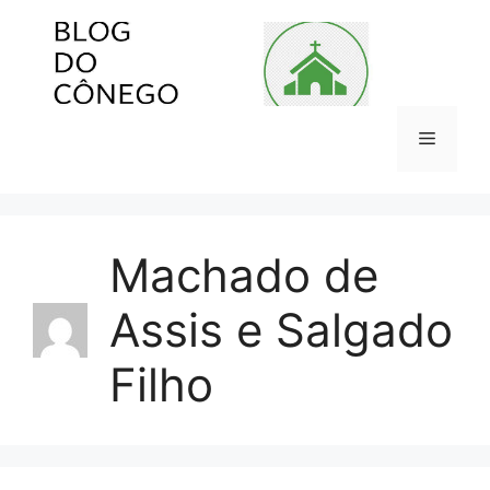
Pular
para
o
conteúdo
Menu
Machado de
Assis e Salgado
Filho